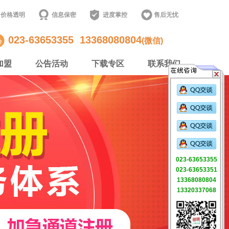
价格透明
信息保密
进度掌控
售后无忧
023-63653355
13368080804
(微信)
加盟
公告活动
下载专区
联系我们
023-63653355
023-63653351
13368080804
13320337068