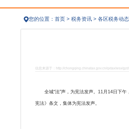
您的位置：
首页
>
税务资讯
>
各区税务动态
信息来源于：http://chongqing.chinatax.gov.cn/qxtax/wsx/gzd
全城“法”声，为宪法发声。11月14日下午
宪法》条文，集体为宪法发声。