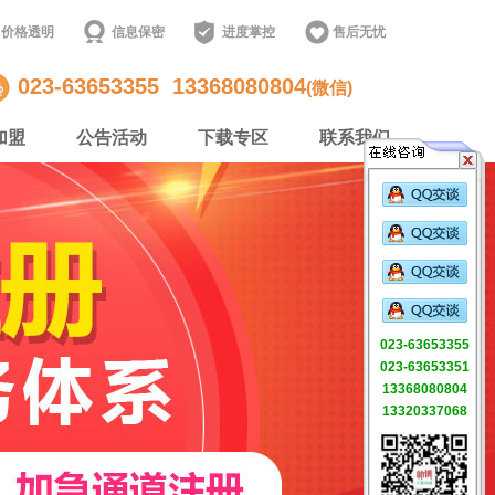
价格透明
信息保密
进度掌控
售后无忧
023-63653355
13368080804
(微信)
加盟
公告活动
下载专区
联系我们
023-63653355
023-63653351
13368080804
13320337068