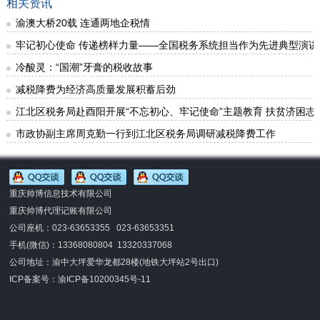
相关资讯
渝澳大桥20载 连通两地企税情
牢记初心使命 传递榜样力量——全国税务系统担当作为先进典型演讲
冷酸灵：“国潮”牙膏的税收故事
减税降费为经济高质量发展积蓄后劲
江北区税务局赴酉阳开展“不忘初心、牢记使命”主题教育 扶贫济困志
市政协副主席周克勤一行到江北区税务局调研减税降费工作
重庆帅博信息技术有限公司
重庆帅博代理记账有限公司
公司座机：023-63653355 023-63653351
手机(微信)：
13368080804 13320337068
公司地址：渝中大坪爱华龙都28楼(地铁大坪站2号出口)
ICP备案号：
渝ICP备10200345号-11