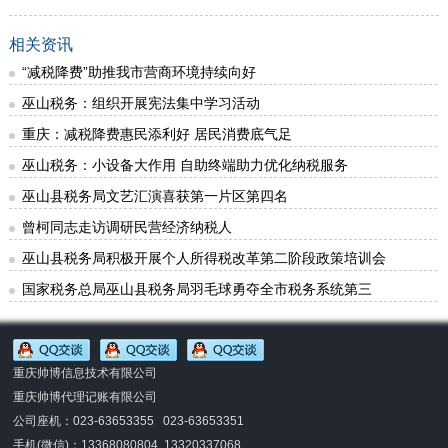
相关资讯
“减税降费”助推我市营商环境持续向好
巫山税务：组织开展宪法集中学习活动
重庆：减税降费惠民添利好 居民消费底气足
巫山税务：小设备大作用 自助终端助力优化纳税服务
巫山县税务局文艺汇演喜获第一片区第四名
曾柯同志走访调研民营经济纳税人
巫山县税务局积极开展个人所得税改革第二阶段政策培训会
国家税务总局巫山县税务局羽毛球勇夺全市税务系统第三
重庆帅博信息技术有限公司
重庆帅博代理记账有限公司
公司座机：023-63653355 023-63653351
手机(微信)：
13368080804 13320337068