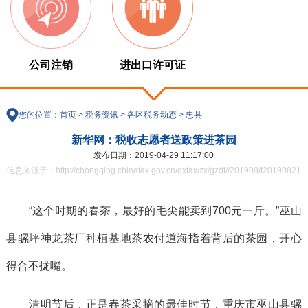
公司注销
进出口许可证
您的位置：
首页
>
税务资讯
>
各区税务动态
>
忠县
新华网：税收志愿者送政策进茶园
发布日期：2019-04-29 11:17:00
信息来源于：http://chongqing.chinatax.gov.cn/qxtax/zx/gzdt//201908/t20190821_
“这个时期的春茶，最好的毛尖能卖到700元一斤。”巫山
县骡坪神龙茶厂种植基地茶农付道海指着背后的茶园，开心
得合不拢嘴。
清明节后，正是春茶采摘的最佳时节，重庆市巫山县骡