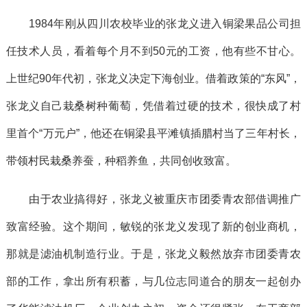
1984年刚从四川农校毕业的张龙义进入铜梁果品公司担
任技术人员，看着每个月不到50元的工资，他有些不甘心。
上世纪90年代初，张龙义决定下海创业。借着政策的“东风”，
张龙义自己栽桑树种葡萄，凭借着过硬的技术，很快成了村
里首个“万元户”，他还在铜梁县平滩镇插腊村当了三年村长，
带领村民栽桑养蚕，种稻养鱼，共同创收致富。
由于农业搞得好，张龙义被重庆市团委青农部借调推广
致富经验。这个期间，敏锐的张龙义发现了新的创业商机，
那就是滤油机制造行业。于是，张龙义毅然放弃市团委青农
部的工作，拿出所有积蓄，与几位志同道合的朋友一起创办